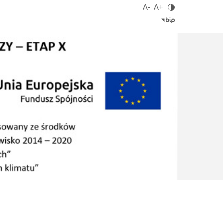
A-
A+